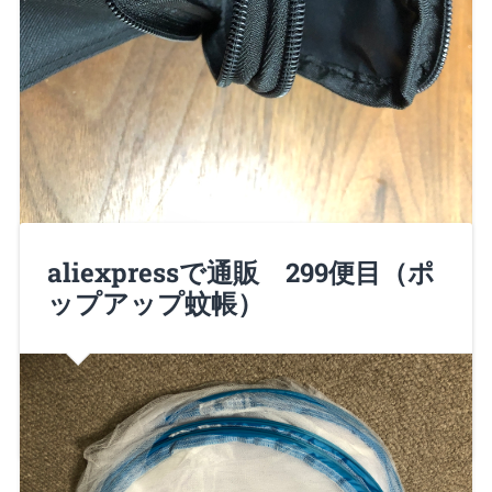
aliexpressで通販 299便目（ポ
諸君、Nero大佐だ！ 仕事で使っている小物を入れて
ップアップ蚊帳）
いるポーチの代わりを 探して…
Continue Reading →
2018/07/15
0