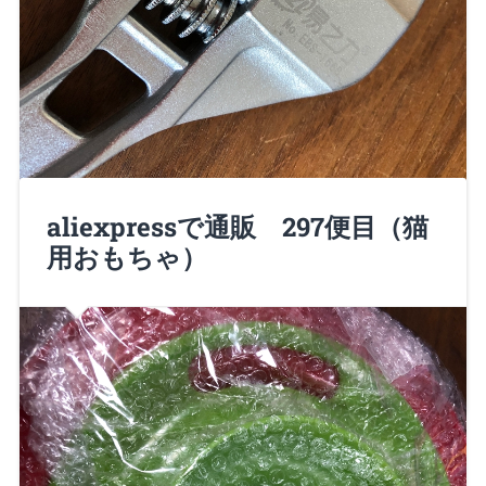
aliexpressで通販 297便目（猫
諸君、Nero大佐だ！ モンキーレンチはフレキスブル
用おもちゃ）
にサイズ変更できる 便利なレ…
Continue Reading →
2018/07/01
0