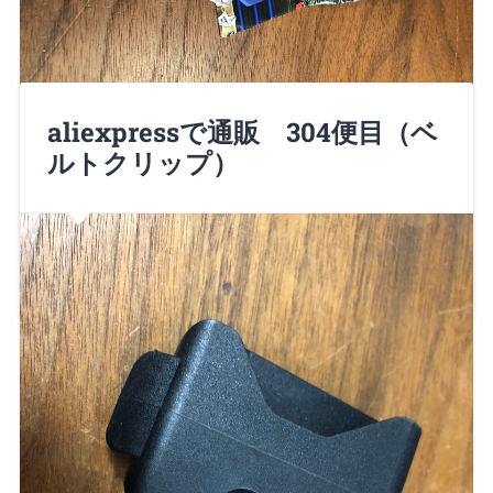
aliexpressで通販 304便目（ベ
諸君、Nero大佐だ！ 日本でカッターと言えば「折れ
ルトクリップ）
刃式」が標準と言っていいほど…
Continue Reading →
2018/07/29
0