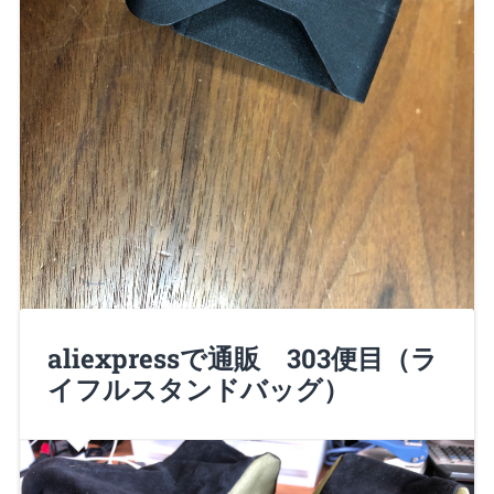
aliexpressで通販 303便目（ラ
諸君、Nero大佐だ！ 色々とポーチなどを手に入れて
イフルスタンドバッグ）
いるが、 モールシステムのポ…
Continue Reading →