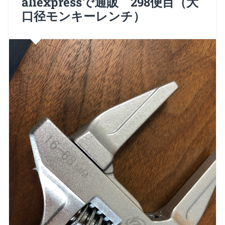
aliexpressで通販 298便目（大
口径モンキーレンチ）