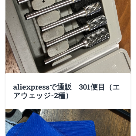
aliexpressで通販 301便目（エ
諸君、Nero大佐だ！ 作業現場で「ちょっと金属を削
アウェッジ-2種）
りたい」ときに ロータリーバ…
Continue Reading →
2018/07/15
0