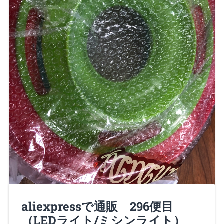
aliexpressで通販 296便目
諸君、Nero大佐だ！ 久々に愛猫のおもちゃを買って
（LEDライト/ミシンライト）