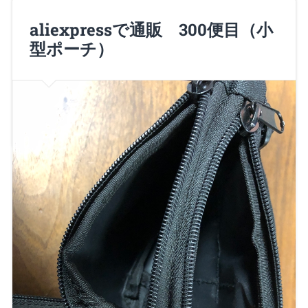
aliexpressで通販 300便目（小
諸君、Nero大佐だ！ 先だって購入したエアウェッジ
型ポーチ）
（空気クサビ）が良かったので…
Continue Reading →
2018/07/15
0