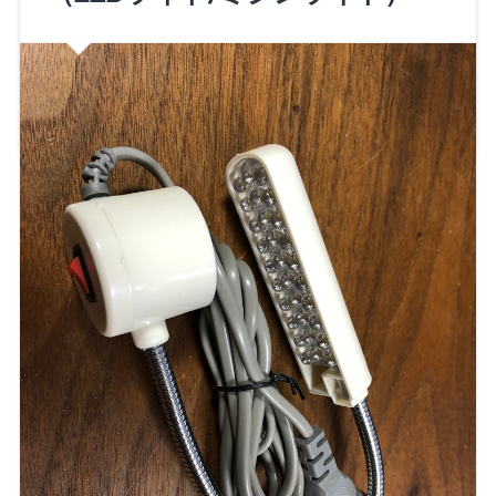
みた。 (6.33ドル：70…
Continue Reading →
2018/06/29
0