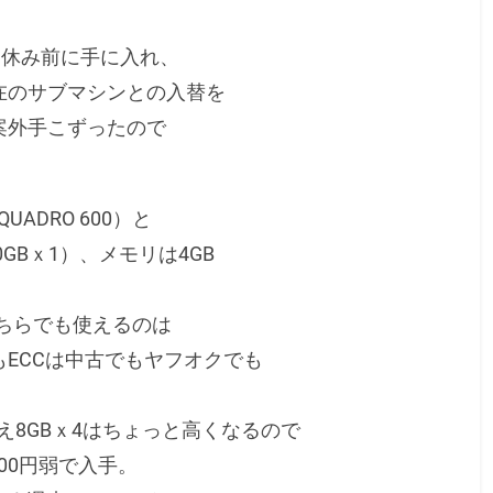
0」を夏休み前に手に入れ、
在のサブマシンとの入替を
案外手こずったので
UADRO 600）と
00GBｘ1）、メモリは4GB
Cどちらでも使えるのは
ECCは中古でもヤフオクでも
え8GBｘ4はちょっと高くなるので
4000円弱で入手。