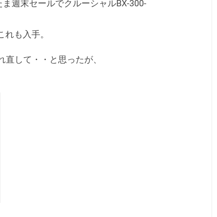
ま週末セールでクルーシャルBX-300-
でこれも入手。
れ直して・・と思ったが、