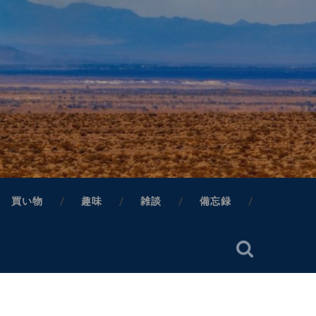
買い物
趣味
雑談
備忘録