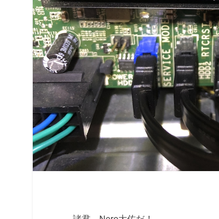
諸君、Nero大佐だ！